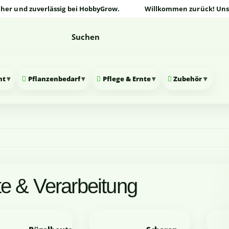
und zuverlässig bei HobbyGrow.
Willkommen zurück! Unser Onl
▾
▾
▾
▾
nt
Pflanzenbedarf
Pflege & Ernte
Zubehör
te & Verarbeitung