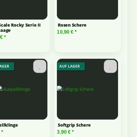
Scale Rocky Serie II
Rosen Schere
waage
10,90 €
*
 €
*
LAGER
AUF LAGER
ellklinge
Softgrip Schere
€
*
3,90 €
*