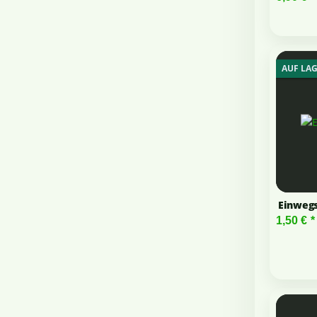
AUF LA
Einwegs
1,50 €
*