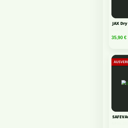
JAX Dry 
0,547 l
35,90 €
AUSVER
SAFEVAC
4,8 m, 27