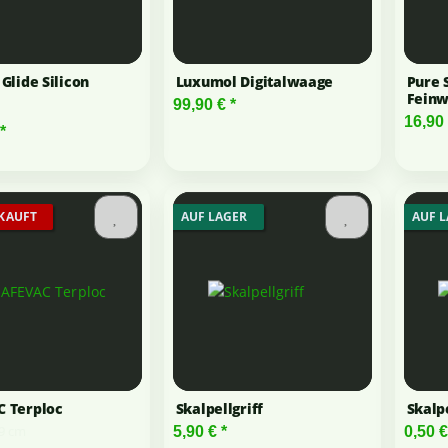
Glide Silicon
Luxumol Digitalwaage
Pure 
Fein
99,90 €
*
16,90
*
KAUFT
AUF LAGER
AUF 
 Terploc
Skalpellgriff
Skalp
,9 cm
5,90 €
*
0,50 