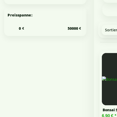
Preisspanne
Sortie
Bonsai 
6,90 €
*