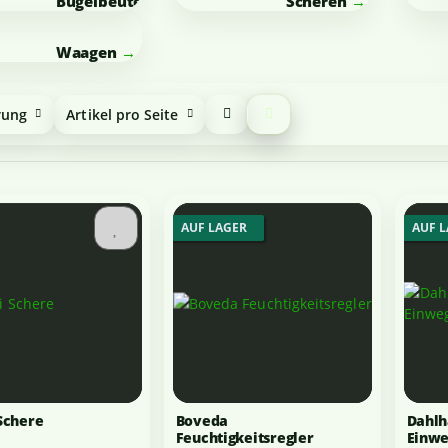
Bügelbeutel/Grove
Scheren
Bags
Waagen
rung
Artikel pro Seite
AUF LAGER
AUF 
Schere
Boveda
Dahlh
Feuchtigkeitsregler
Einwe