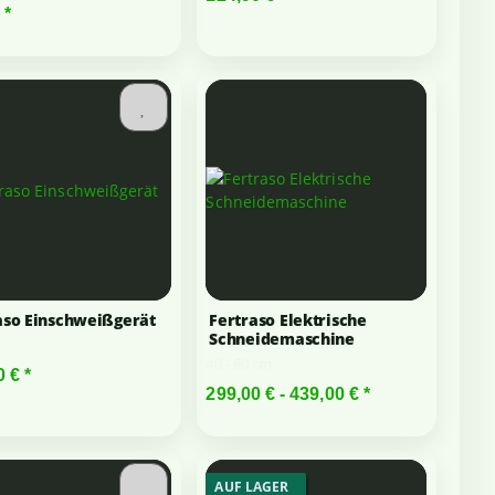
€
*
aso Einschweißgerät
Fertraso Elektrische
Schneidemaschine
40 - 60 cm
0 €
*
299,00 € -
439,00 €
*
AUF LAGER