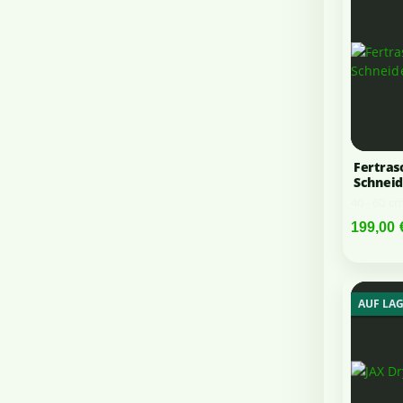
Fertras
Schnei
40 - 60 c
199,00 
AUF LA