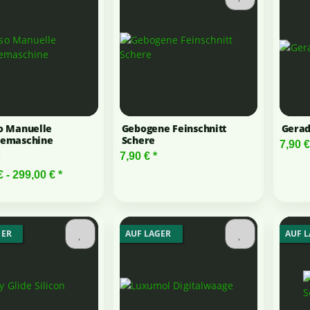
o Manuelle
Gebogene Feinschnitt
Gerad
demaschine
Schere
7,90 
m
7,90 €
*
€ -
299,00 €
*
GER
AUF LAGER
AUF 