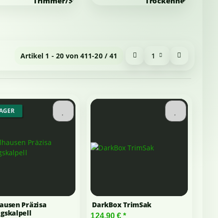
Trimmer/Schneidemaschinen
Trockennetze
Artikel 1 - 20 von 41
1-20 / 41
1
LAGER
ausen Präzisa
DarkBox TrimSak
gskalpell
124,90 €
*