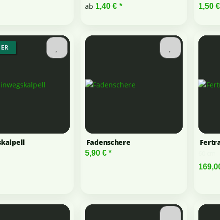
ab
1,40 €
*
1,50 
GER
kalpell
Fadenschere
Fertr
60 cm
5,90 €
*
169,0