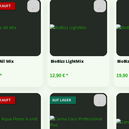
KAUFT
All Mix
BioBizz LightMix
BioBi
50 l
40 l
*
12,90 €
*
19,90
KAUFT
AUF LAGER