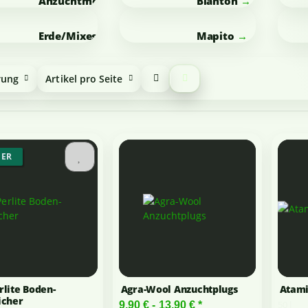
Anzuchtmedien
Blähton
Erde/Mixes
Mapito
rung
Artikel pro Seite
GER
rlite Boden-
Agra-Wool Anzuchtplugs
Atami
icher
50 l
9,90 € -
13,90 €
*