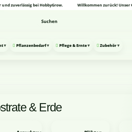
zuverlässig bei HobbyGrow.
Willkommen zurück! Unser Onlines
▾
▾
▾
▾
nt
Pflanzenbedarf
Pflege & Ernte
Zubehör
strate & Erde