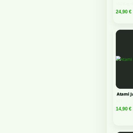
100 Kuge
24,90 €
Atami J
50 l
14,90 €