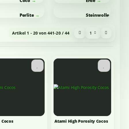
Coco
Erde
Perlite
Steinwolle
Artikel 1 - 20 von 44
1-20 / 44
1
 Cocos
Atami High Porosity Cocos
50 l