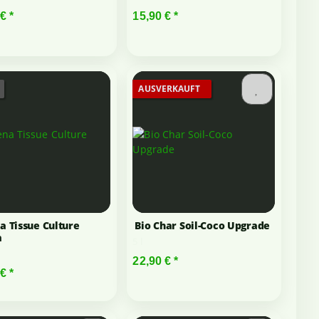
 €
*
15,90 €
*
AUSVERKAUFT
a Tissue Culture
Bio Char Soil-Coco Upgrade
a
5 l
22,90 €
*
 €
*