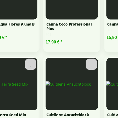
qua Flores A und B
Canna Coco Professional
Canna
Plus
50 l
50 l
0 €
*
15,90
17,90 €
*
erra Seed Mix
Cultilene Anzuchtblock
Culti