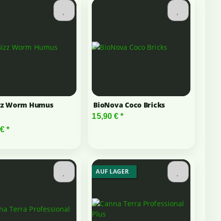
zz Worm Humus
BioNova Coco Bricks
15,90 €
*
 €
*
AUF LAGER