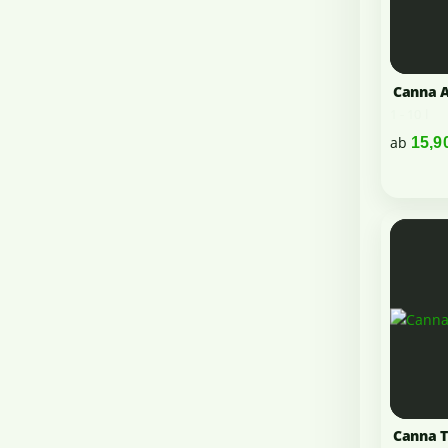
Canna A
1 - 10 l
ab
15,9
Canna T