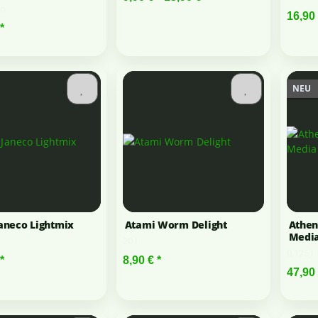
ln
16,90
*
NEU
aneco Lightmix
Atami Worm Delight
Athen
Medi
20 l
0,125 l
*
8,90 €
*
47,90