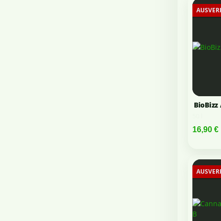
AUSVER
BioBizz 
50 l
16,90 €
AUSVER