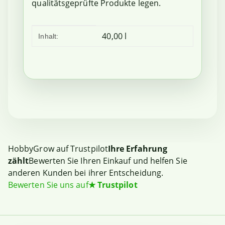
qualitätsgeprüfte Produkte legen.
Produkteigenschaft
Wert
40,00 l
Inhalt:
HobbyGrow auf Trustpilot
Ihre Erfahrung
zählt
Bewerten Sie Ihren Einkauf und helfen Sie
anderen Kunden bei ihrer Entscheidung.
Bewerten Sie uns auf
★
Trustpilot