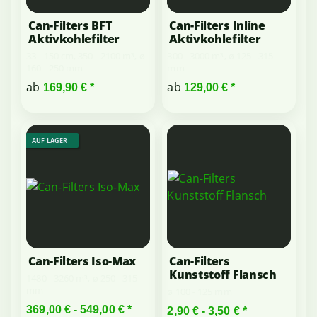
Can-Filters BFT
Can-Filters Inline
Aktivkohlefilter
Aktivkohlefilter
33 - 150 cm, 350 - 2100 m³, ø
300 - 3000 m³, ø 125 - 315
160 - 250 mm
mm
ab
ab
169,90 €
*
129,00 €
*
AUF LAGER
Can-Filters Iso-Max
Can-Filters
Kunststoff Flansch
1480 - 3260 m³, ø 250 - 315
mm
ø 100 - 125 mm
369,00 € -
549,00 €
*
2,90 € -
3,50 €
*