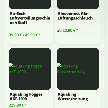
Air-Sock
Aluconnect Alu-
Luftverteilungsschla
Lüftungsschlauch
uch Stoff
10 m, 10 - 32 cm
5 m, ø 160 - 315 mm
ab
12,90 €
*
39,90 € -
49,90 €
*
Aquaking Fogger
Aquaking
AKF-1000
Wasserheizung
200 - 500 W
219,90 €
*