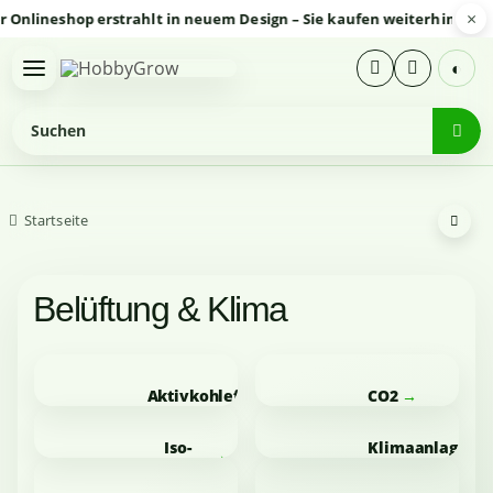
×
neshop erstrahlt in neuem Design – Sie kaufen weiterhin sicher un
◐
Startseite
Belüftung & Klima
Aktivkohlefilter
CO2
Iso-
Klimaanlagen
Boxen