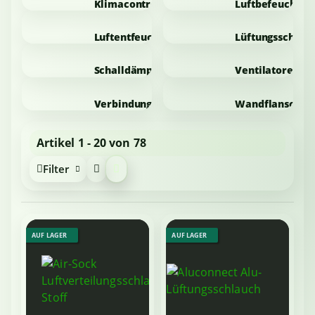
Klimacontroller
Luftbefeuchter
Luftentfeuchter
Lüftungsschläu
Schalldämpfer
Ventilatoren
Verbindungsstücke
Wandflansche
Artikel 1 - 20 von 78
Filter
AUF LAGER
AUF LAGER