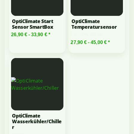
OptiClimate Start
OptiClimate
Sensor SmartBox
Temperatursensor
2,5 - 10 m, 250 cm
26,90 € -
33,90 €
*
27,90 € -
45,00 €
*
OptiClimate
Wasserkühler/Chille
r