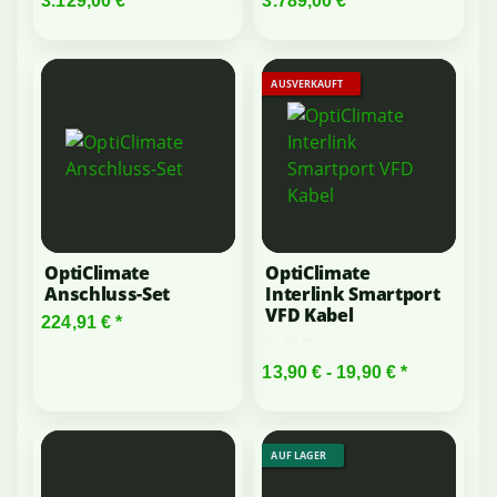
3.129,00 €
*
3.789,00 €
*
AUSVERKAUFT
OptiClimate
OptiClimate
Anschluss-Set
Interlink Smartport
VFD Kabel
224,91 €
*
5 - 10 m
13,90 € -
19,90 €
*
AUF LAGER