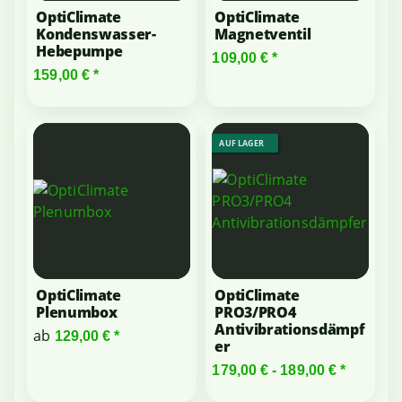
OptiClimate
OptiClimate
Kondenswasser-
Magnetventil
Hebepumpe
109,00 €
*
159,00 €
*
AUF LAGER
OptiClimate
OptiClimate
Plenumbox
PRO3/PRO4
Antivibrationsdämpf
ab
129,00 €
*
er
179,00 € -
189,00 €
*