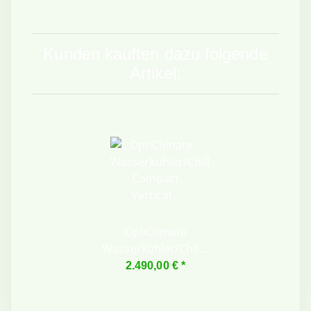
Kunden kauften dazu folgende
Artikel:
OptiClimate
Wasserkühler/Chiller
Compact Vertical
2.490,00 €
*
Light 9kW