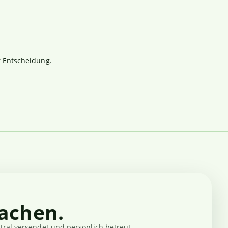
r Entscheidung.
achen.
ral versendet und persönlich betreut.