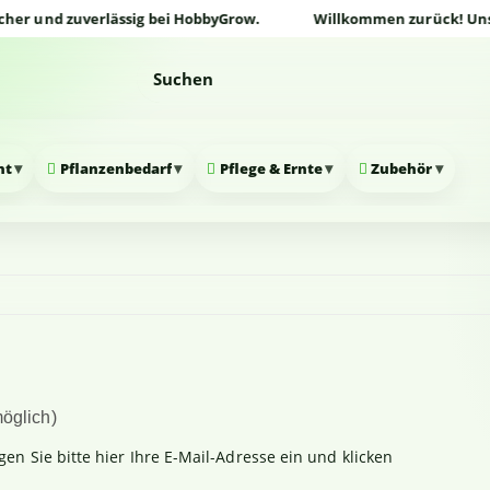
r und zuverlässig bei HobbyGrow.
Willkommen zurück! Unser O
▾
▾
▾
▾
nt
Pflanzenbedarf
Pflege & Ernte
Zubehör
öglich)
n Sie bitte hier Ihre E-Mail-Adresse ein und klicken