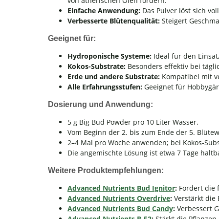
von ätherischen Ölen fördern.
Einfache Anwendung:
Das Pulver löst sich vo
Verbesserte Blütenqualität:
Steigert Geschma
Geeignet für:
Hydroponische Systeme:
Ideal für den Eins
Kokos-Substrate:
Besonders effektiv bei täg
Erde und andere Substrate:
Kompatibel mit v
Alle Erfahrungsstufen:
Geeignet für Hobbygärt
Dosierung und Anwendung:
5 g Big Bud Powder pro 10 Liter Wasser.
Vom Beginn der 2. bis zum Ende der 5. Blüte
2–4 Mal pro Woche anwenden; bei Kokos-Sub
Die angemischte Lösung ist etwa 7 Tage haltb
Weitere Produktempfehlungen:
Advanced Nutrients Bud Ignitor
:
Fördert die 
Advanced Nutrients Overdrive
:
Verstärkt die
Advanced Nutrients Bud Candy
:
Verbessert 
Advanced Nutrients B-52
:
Stärkt die Pflanze