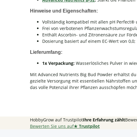
Hinweise und Eigenschaften:
Vollständig kompatibel mit allen pH Perfect®
Frei von verbotenen Pflanzenwachstumsregula
Enthält Ascorbin- und Zitronensäure zur För
Dosierung basiert auf einem EC-Wert von 0,0
Lieferumfang:
1x Verpackung:
Wasserlösliches Pulver in w
Mit Advanced Nutrients Big Bud Powder erhältst du e
gezielte Versorgung mit essentiellen Nährstoffen u
das volle Potenzial ihrer Pflanzen ausschöpfen möc
HobbyGrow auf Trustpilot
Ihre Erfahrung zählt
Bewer
Bewerten Sie uns auf
★
Trustpilot