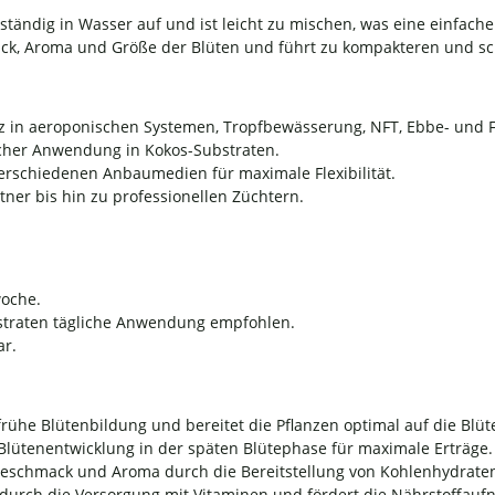
llständig in Wasser auf und ist leicht zu mischen, was eine einfac
ck, Aroma und Größe der Blüten und führt zu kompakteren und sc
atz in aeroponischen Systemen, Tropfbewässerung, NFT, Ebbe- und 
licher Anwendung in Kokos-Substraten.
erschiedenen Anbaumedien für maximale Flexibilität.
ner bis hin zu professionellen Züchtern.
woche.
straten tägliche Anwendung empfohlen.
ar.
frühe Blütenbildung und bereitet die Pflanzen optimal auf die Blüt
 Blütenentwicklung in der späten Blütephase für maximale Erträge.
Geschmack und Aroma durch die Bereitstellung von Kohlenhydrate
n durch die Versorgung mit Vitaminen und fördert die Nährstoffau