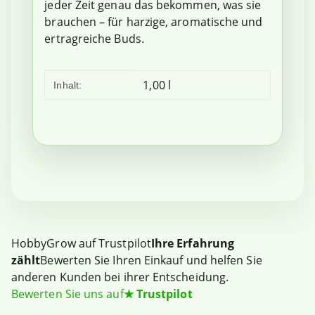
jeder Zeit genau das bekommen, was sie
brauchen – für harzige, aromatische und
ertragreiche Buds.
Produkteigenschaft
Wert
1,00 l
Inhalt:
HobbyGrow auf Trustpilot
Ihre Erfahrung
zählt
Bewerten Sie Ihren Einkauf und helfen Sie
anderen Kunden bei ihrer Entscheidung.
Bewerten Sie uns auf
★
Trustpilot