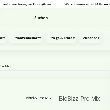
 zuverlässig bei HobbyGrow.
Willkommen zurück! Unser Online
▾
▾
▾
▾
nt
Pflanzenbedarf
Pflege & Ernte
Zubehör
Pre Mix
BioBizz Pre Mix