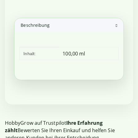
Beschreibung
Produkteigenschaft
Wert
100,00 ml
Inhalt:
HobbyGrow auf Trustpilot
Ihre Erfahrung
zählt
Bewerten Sie Ihren Einkauf und helfen Sie
anderen Kunden bei ihrer Entscheidung.