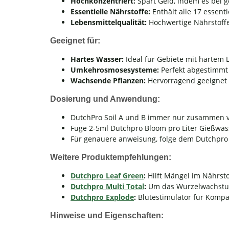
Hochkonzentriert:
Spart Geld, indem es bei g
Essentielle Nährstoffe:
Enthält alle 17 essen
Lebensmittelqualität:
Hochwertige Nährstoffe
Geeignet für:
Hartes Wasser:
Ideal für Gebiete mit hartem 
Umkehrosmosesysteme:
Perfekt abgestimmt
Wachsende Pflanzen:
Hervorragend geeignet 
Dosierung und Anwendung:
DutchPro Soil A und B immer nur zusammen 
Füge 2-5ml Dutchpro Bloom pro Liter Gießwas
Für genauere anweisung, folge dem Dutchpr
Weitere Produktempfehlungen:
Dutchpro Leaf Green
:
Hilft Mängel im Nährsto
Dutchpro Multi Total
:
Um das Wurzelwachstum
Dutchpro Explode
:
Blütestimulator für Kompa
Hinweise und Eigenschaften: