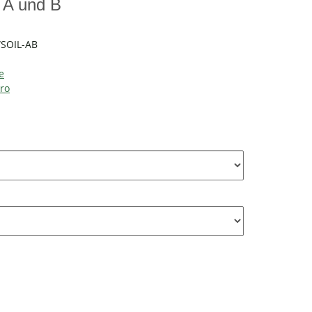
 A und B
SOIL-AB
e
ro