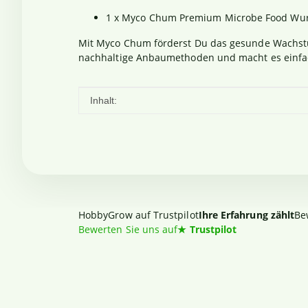
1 x Myco Chum Premium Microbe Food Wurz
Mit Myco Chum förderst Du das gesunde Wachstum
nachhaltige Anbaumethoden und macht es einfach
Produkteigenschaft
Wert
Inhalt:
HobbyGrow auf Trustpilot
Ihre Erfahrung zählt
Be
Bewerten Sie uns auf
★
Trustpilot