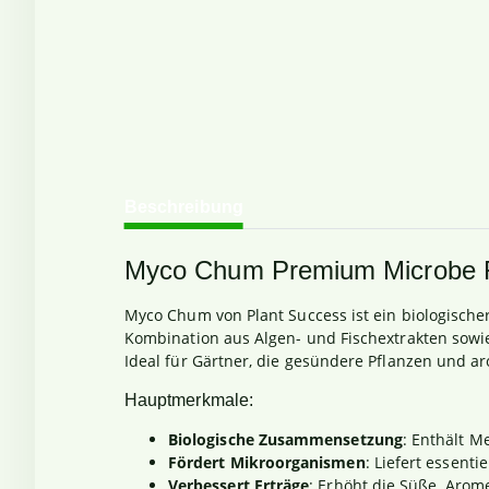
weitere Registerkarten anzeigen
Beschreibung
Myco Chum Premium Microbe F
Myco Chum von Plant Success ist ein biologische
Kombination aus Algen- und Fischextrakten sowi
Ideal für Gärtner, die gesündere Pflanzen und a
Hauptmerkmale:
Biologische Zusammensetzung
: Enthält M
Fördert Mikroorganismen
: Liefert essenti
Verbessert Erträge
: Erhöht die Süße, Aro