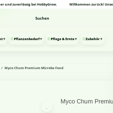
d zuverlässig bei HobbyGrow.
Willkommen zurück! Unser Onlin
▾
▾
▾
▾
nt
Pflanzenbedarf
Pflege & Ernte
Zubehör
Myco Chum Premium Microbe Food
Myco Chum Premiu