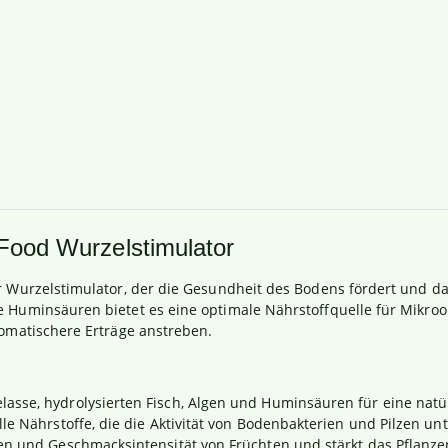
ood Wurzelstimulator
r Wurzelstimulator, der die Gesundheit des Bodens fördert und d
e Huminsäuren bietet es eine optimale Nährstoffquelle für Mikro
romatischere Erträge anstreben.
elasse, hydrolysierten Fisch, Algen und Huminsäuren für eine natü
elle Nährstoffe, die die Aktivität von Bodenbakterien und Pilzen un
men und Geschmacksintensität von Früchten und stärkt das Pflan