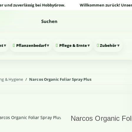
d zuverlässig bei HobbyGrow.
Willkommen zurück! Unser Onlin
▾
▾
▾
▾
nt
Pflanzenbedarf
Pflege & Ernte
Zubehör
ng & Hygiene
Narcos Organic Foliar Spray Plus
Narcos Organic Fol