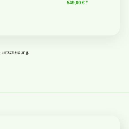
10,90 € -
1
549,00 €
*
r Entscheidung.