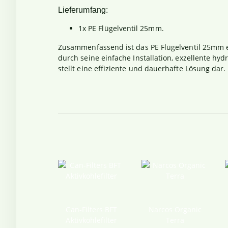
Lieferumfang:
1x PE Flügelventil 25mm.
Zusammenfassend ist das PE Flügelventil 25mm ei
durch seine einfache Installation, exzellente hyd
stellt eine effiziente und dauerhafte Lösung dar.
Can-Filters BFT
Narcos Organic
Aktivkohlefilter
Terra