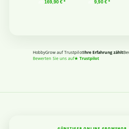
ab
ab
169,90 €
*
9,90 €
*
HobbyGrow auf Trustpilot
Ihre Erfahrung zählt
Be
Bewerten Sie uns auf
★
Trustpilot
GÜNSTIGER ONLINE GROWSHOP