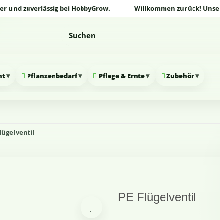
d zuverlässig bei HobbyGrow.
Willkommen zurück! Unser Onlin
▾
▾
▾
▾
nt
Pflanzenbedarf
Pflege & Ernte
Zubehör
lügelventil
PE Flügelventil