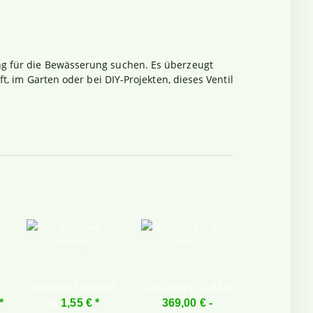
ung für die Bewässerung suchen. Es überzeugt
t, im Garten oder bei DIY-Projekten, dieses Ventil
8
Rootmax Stofftopf
Can-Filters Iso-Max
Bluelab
Eichflüss
ab
*
1,55 €
*
369,00 € -