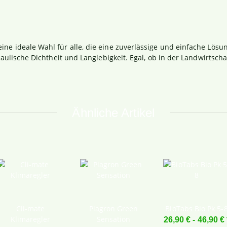
ne ideale Wahl für alle, die eine zuverlässige und einfache Lös
raulische Dichtheit und Langlebigkeit. Egal, ob in der Landwirtschaf
Ähnliche Artikel
Cli-mate
Plagron Green
BioTabs Bio Pk 5-
Klimaregler
Sensation
26,90 € -
46,90 €