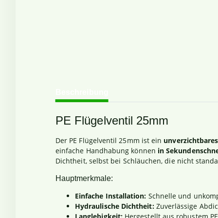
weitere Registerkarten anzeigen
Beschreibung
PE Flügelventil 25mm
Der PE Flügelventil 25mm ist ein
unverzichtbares
einfache Handhabung können
in Sekundenschne
Dichtheit, selbst bei Schläuchen, die nicht stan
Hauptmerkmale:
Einfache Installation:
Schnelle und unkompl
Hydraulische Dichtheit:
Zuverlässige Abdic
Langlebigkeit:
Hergestellt aus robustem PE-