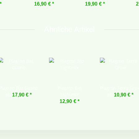
*
16,90 €
*
19,90 €
*
2
Ähnliche Artikel
Plagron Bat Guano
Plagron Bio
Plagron Terra Gro
Lightmix
ab
ab
17,90 €
*
10,90 €
*
12,90 €
*