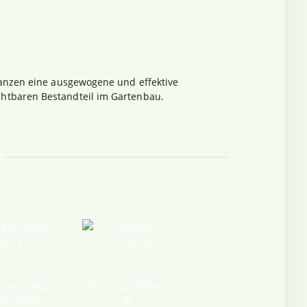
lanzen eine ausgewogene und effektive
htbaren Bestandteil im Gartenbau.
gron Power
Gronest Stofftopf
uds 0,25l
4l