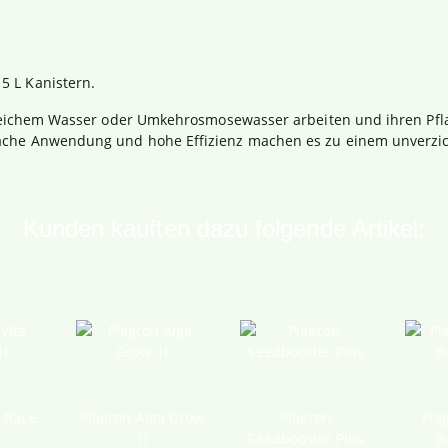
 5 L Kanistern.
it weichem Wasser oder Umkehrosmosewasser arbeiten und ihren Pf
fache Anwendung und hohe Effizienz machen es zu einem unverzic
Kunden kauften dazu folgende Artikel:
a Race
Plagron Alga Grow
Plagron
Pla
1l
Seedbooster Plus
B