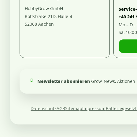
HobbyGrow GmbH
Service
Rottstraße 21D, Halle 4
+49 241
52068 Aachen
Mo – Fr,
Sa, 10:0
Newsletter abonnieren
Grow-News, Aktionen u
Datenschutz
AGB
Sitemap
Impressum
Batteriegesetz