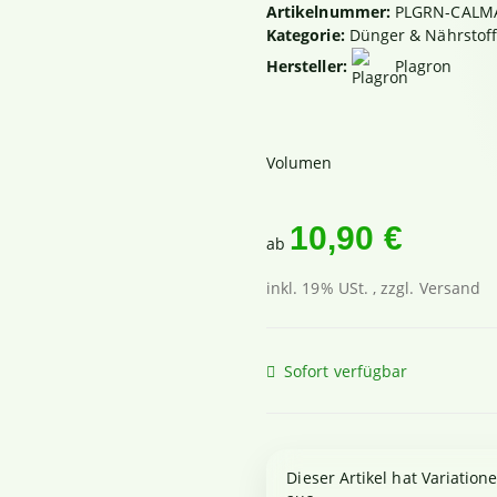
Artikelnummer:
PLGRN-CALM
Kategorie:
Dünger & Nährstof
Hersteller:
Plagron
Volumen
10,90 €
ab
inkl. 19% USt. , zzgl.
Versand
Sofort verfügbar
x
Dieser Artikel hat Variation