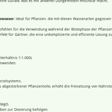
keine Sulfate, was es mit anderen Düngemitteln mischbar macht.
swasser
: Ideal für Pflanzen, die mit diesen Wasserarten gegos
fohlen für die Verwendung während der Blütephase der Pflanzen,
erfekt für Gärtner, die eine unkomplizierte und effiziente Lösung 
Verhältnis 1:1.000).
 anwenden.
rzelsystems.
 abgestorbener Pflanzenteile, erhöht die Freisetzung von Nährst
% MgO.
aben zur Dosierung befolgen.