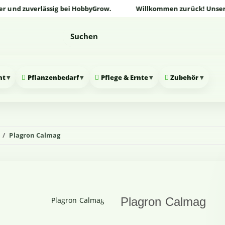
 zuverlässig bei HobbyGrow.
Willkommen zurück! Unser Online
▾
▾
▾
▾
nt
Pflanzenbedarf
Pflege & Ernte
Zubehör
Plagron Calmag
Plagron Calmag