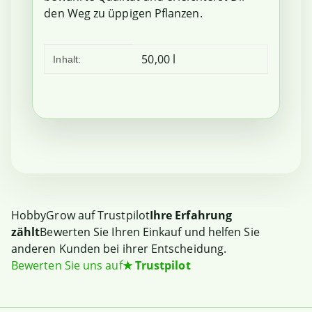
den Weg zu üppigen Pflanzen.
Produkteigenschaft
Wert
50,00 l
Inhalt:
HobbyGrow auf Trustpilot
Ihre Erfahrung
zählt
Bewerten Sie Ihren Einkauf und helfen Sie
anderen Kunden bei ihrer Entscheidung.
Bewerten Sie uns auf
★
Trustpilot