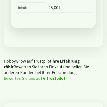
Produkteigenschaft
Wert
25,00 l
Inhalt:
HobbyGrow auf Trustpilot
Ihre Erfahrung
zählt
Bewerten Sie Ihren Einkauf und helfen Sie
anderen Kunden bei ihrer Entscheidung.
Bewerten Sie uns auf
★
Trustpilot