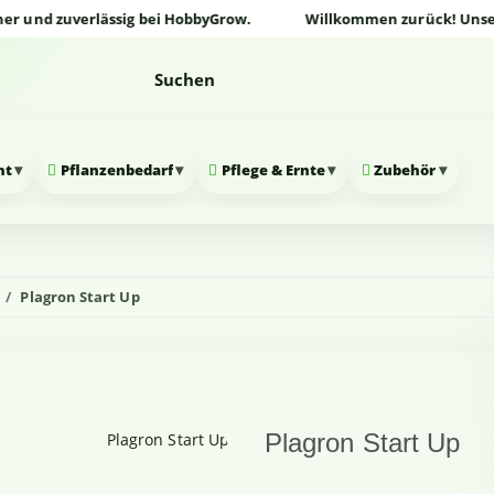
nd zuverlässig bei HobbyGrow.
Willkommen zurück! Unser Onli
▾
▾
▾
▾
nt
Pflanzenbedarf
Pflege & Ernte
Zubehör
Plagron Start Up
Plagron Start Up