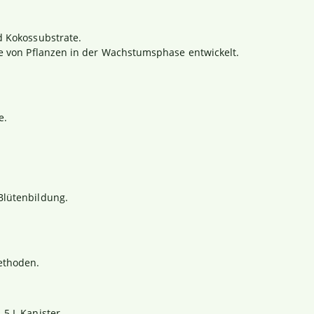
nd Kokossubstrate.
sse von Pflanzen in der Wachstumsphase entwickelt.
e.
Blütenbildung.
ethoden.
 5 L Kanister.