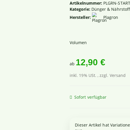
Artikelnummer:
PLGRN-STAR
Kategorie:
Dünger & Nährstof
Hersteller:
Plagron
Volumen
12,90 €
ab
inkl. 19% USt. , zzgl.
Versand
Sofort verfügbar
x
Dieser Artikel hat Variation