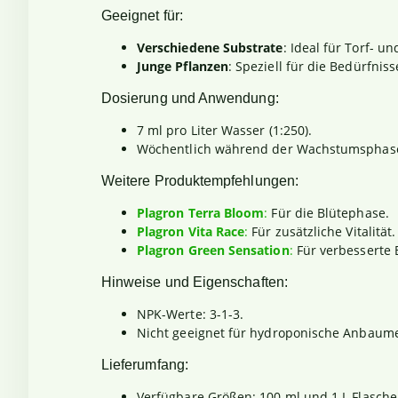
Geeignet für:
Verschiedene Substrate
: Ideal für Torf- u
Junge Pflanzen
: Speziell für die Bedürfni
Dosierung und Anwendung:
7 ml pro Liter Wasser (1:250).
Wöchentlich während der Wachstumsphas
Weitere Produktempfehlungen:
Plagron Terra Bloom
:
Für die Blütephase.
Plagron Vita Race
:
Für zusätzliche Vitalität.
Plagron Green Sensation
:
Für verbesserte 
Hinweise und Eigenschaften:
NPK-Werte: 3-1-3.
Nicht geeignet für hydroponische Anbaum
Lieferumfang:
Verfügbare Größen: 100 ml und 1 L Flasche,