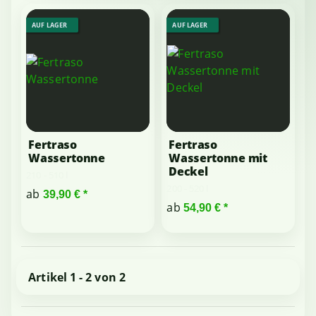
AUF LAGER
AUF LAGER
Fertraso
Fertraso
Wassertonne
Wassertonne mit
Deckel
210 - 510 l
200 - 520 l
ab
39,90 €
*
ab
54,90 €
*
Artikel 1 - 2 von 2