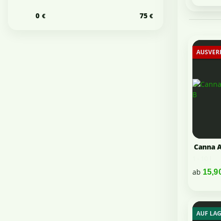
AUSVER
Canna A
1 - 10 l
ab
15,9
AUF LA