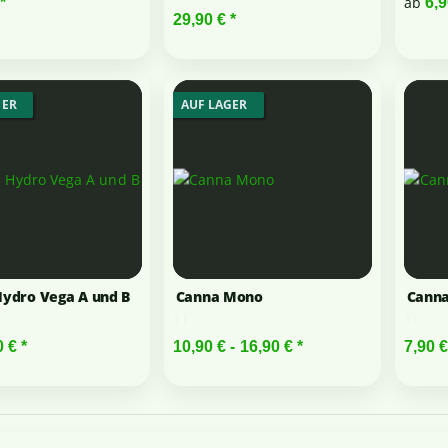
ab
*
6,
29,90 €
*
GER
AUF LAGER
ydro Vega A und B
Canna Mono
Canna
1 l
1 l
0 €
*
10,90 € -
16,90 €
*
7,90 €