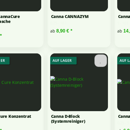
CannaCure
Canna CANNAZYM
Canna
asche
0,25 - 10 l
1 - 10 l
ab
ab
8,90 €
*
14
*
GER
AUF LAGER
AUF 
ure Konzentrat
Canna D-Block
Canna
(Systemreiniger)
0,25 - 5 
1 l