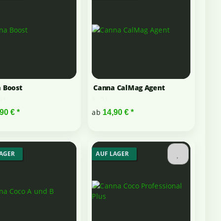
 Boost
Canna CalMag Agent
0 l
1 - 5 l
ab
,90 €
*
14,90 €
*
LAGER
AUF LAGER