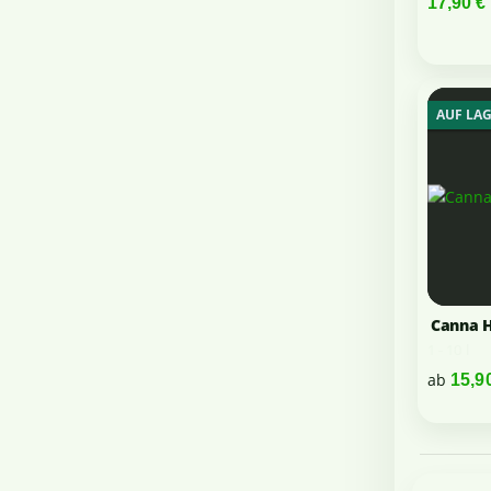
17,90 €
AUF LA
Canna H
1 - 10 l
ab
15,9