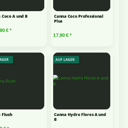
 Coco A und B
Canna Coco Professional
Plus
50 l
,90 €
*
17,90 €
*
LAGER
AUF LAGER
 Flush
Canna Hydro Flores A und
B
l
1 - 10 l