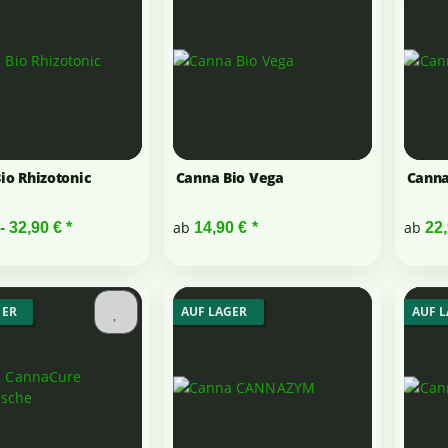
io Rhizotonic
Canna Bio Vega
Canna
1 - 5 l
0,25 - 1
ab
ab
 -
32,90 €
*
14,90 €
*
22
GER
AUF LAGER
AUF 