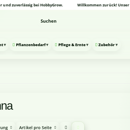
 zuverlässig bei HobbyGrow.
Willkommen zurück! Unser Online
▾
▾
▾
▾
nt
Pflanzenbedarf
Pflege & Ernte
Zubehör
na
rung
Artikel pro Seite