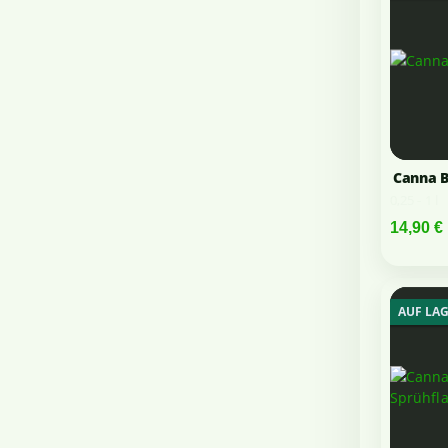
Canna B
0,25 - 1 l
14,90 €
AUF LA