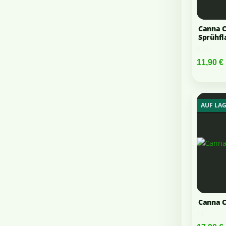
Canna 
Sprühfl
0,75 l
11,90 €
AUF LA
Canna C
1 l