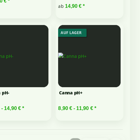
90 €
*
ab
14,90 €
*
AUF LAGER
 pH-
Canna pH+
1 l
 -
14,90 €
*
8,90 € -
11,90 €
*