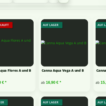
KAUFT
AUF LAGER
AUF 
qua Flores A und B
Canna Aqua Vega A und B
Canna
1 - 10 l
0,25 - 5 
ab
ab
0 €
*
16,90 €
*
15
GER
AUF LAGER
AUF 