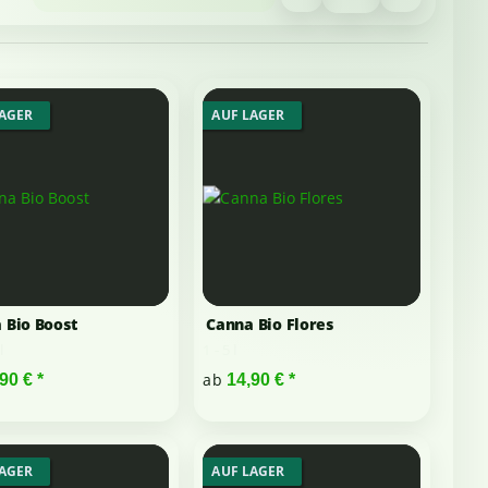
LAGER
AUF LAGER
 Bio Boost
Canna Bio Flores
l
1 - 5 l
ab
,90 €
*
14,90 €
*
LAGER
AUF LAGER