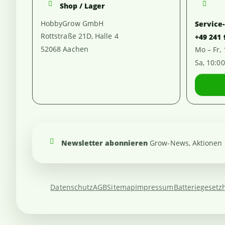
Shop / Lager
HobbyGrow GmbH
Service
Rottstraße 21D, Halle 4
+49 241
52068 Aachen
Mo – Fr,
Sa, 10:0
Newsletter abonnieren
Grow-News, Aktionen u
Datenschutz
AGB
Sitemap
Impressum
Batteriegesetz