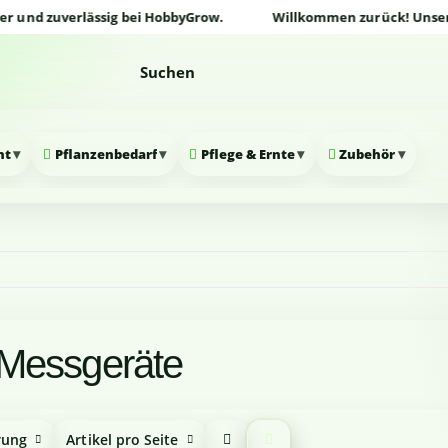
nd zuverlässig bei HobbyGrow.
Willkommen zurück! Unser Onli
▾
▾
▾
▾
nt
Pflanzenbedarf
Pflege & Ernte
Zubehör
Messgeräte
rung
Artikel pro Seite