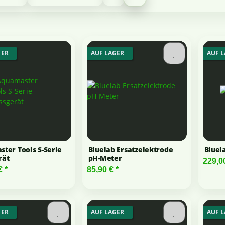
GER
AUF LAGER
AUF 
ter Tools S-Serie
Bluelab Ersatzelektrode
Bluel
rät
pH-Meter
229,0
 €
*
85,90 €
*
GER
AUF LAGER
AUF 