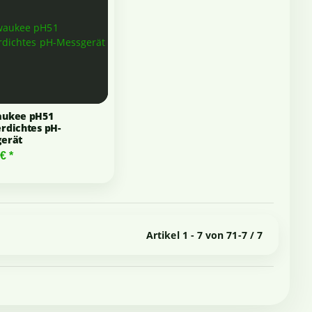
aukee pH51
rdichtes pH-
erät
 €
*
Artikel 1 - 7 von 7
1-7 / 7