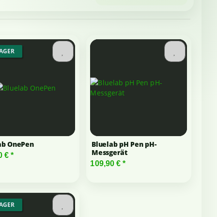
LAGER
ab OnePen
Bluelab pH Pen pH-
Messgerät
0 €
*
109,90 €
*
LAGER