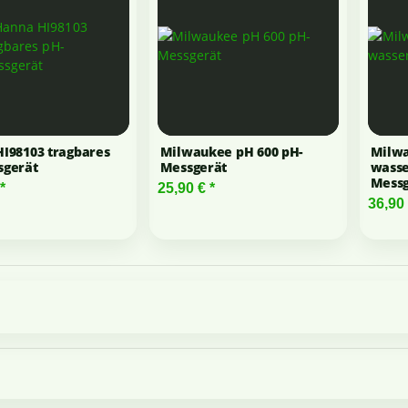
I98103 tragbares
Milwaukee pH 600 pH-
Milw
sgerät
Messgerät
wasse
Messg
*
25,90 €
*
36,90