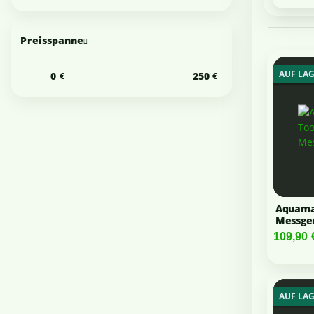
Preisspanne
AUF LA
Aquamas
Messge
109,90
AUF LA