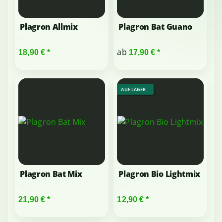
Plagron Allmix
Plagron Bat Guano
50 l
1 - 10 l
ab
18,90 €
*
17,90 €
*
AUF LAGER
Plagron Bat Mix
Plagron Bio Lightmix
50 l
50 l
21,90 €
*
12,90 €
*