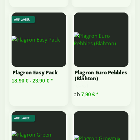
AUF LAGER
Plagron Easy Pack
Plagron Euro Pebbles
(Blähton)
18,90 € -
23,90 €
*
10 - 45 l
ab
7,90 €
*
AUF LAGER