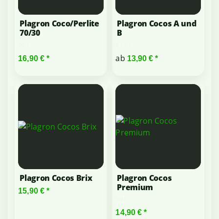
Plagron Coco/Perlite
Plagron Cocos A und
70/30
B
50 l
1 - 5 l
ab
16,90 €
*
13,90 €
*
Plagron Cocos Brix
Plagron Cocos
Premium
15,90 €
*
50 l
14,90 €
*