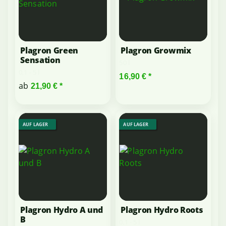
Plagron Green
Plagron Growmix
Sensation
50 l
0,1 - 5 l
16,90 €
*
ab
21,90 €
*
AUF LAGER
AUF LAGER
Plagron Hydro A und
Plagron Hydro Roots
B
0,1 - 5 l